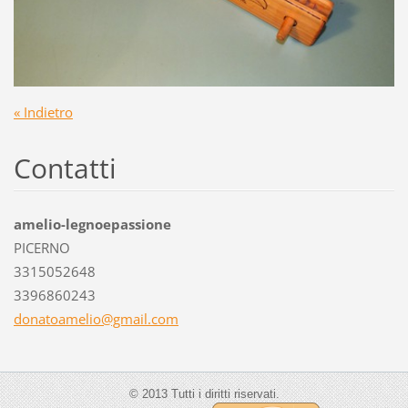
« Indietro
Contatti
amelio-legnoepassione
PICERNO
3315052648
3396860243
donatoam
elio@gma
il.com
© 2013 Tutti i diritti riservati.