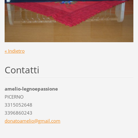
« Indietro
Contatti
amelio-legnoepassione
PICERNO
3315052648
3396860243
donatoam
elio@gma
il.com