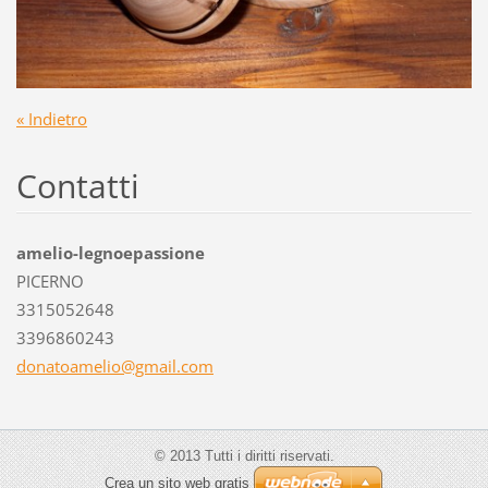
« Indietro
Contatti
amelio-legnoepassione
PICERNO
3315052648
3396860243
donatoam
elio@gma
il.com
© 2013 Tutti i diritti riservati.
Crea un sito web gratis