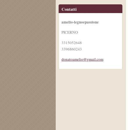
Contatti
amelio-legnoepassione
PICERNO
3315052648
3396860243
donatoam
elio@gma
il.com