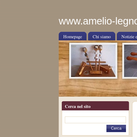
www.amelio-legno
Homepage
Chi siamo
Notizie e
Cerca nel sito