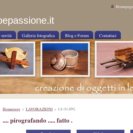
Homepag
epassione.it
 novità
Galleria fotografica
Blog e Forum
Contattaci
Homepage
>
LAVORAZIONI
>
L8 (9).JPG
.... pirografando ..... fatto .