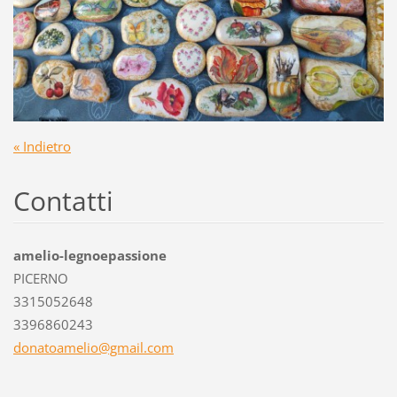
« Indietro
Contatti
amelio-legnoepassione
PICERNO
3315052648
3396860243
donatoam
elio@gma
il.com