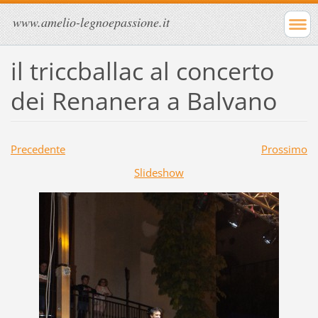
www.amelio-legnoepassione.it
il triccballac al concerto
dei Renanera a Balvano
Precedente
Prossimo
Slideshow